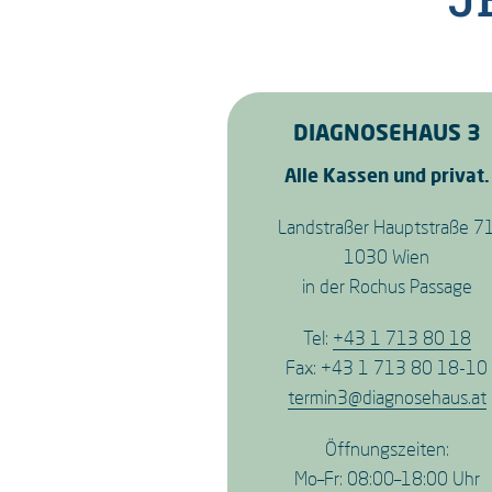
DIAGNOSEHAUS 3
Alle Kassen und privat.
Landstraßer Hauptstraße 7
1030 Wien
in der Rochus Passage
Tel:
+43 1 713 80 18
Fax: +43 1 713 80 18-10
termin3@diagnosehaus.at
Öffnungszeiten:
Mo–Fr: 08:00–18:00 Uhr