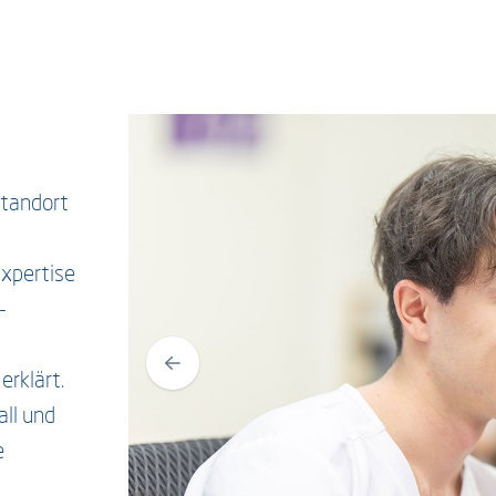
tandort
xpertise
-
erklärt.
ll und
e