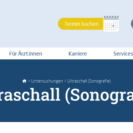
Termin buchen
Für Ärzt:innen
Karriere
Services
>
Untersuchungen
> Ultraschall (Sonografie)
raschall (Sonogra