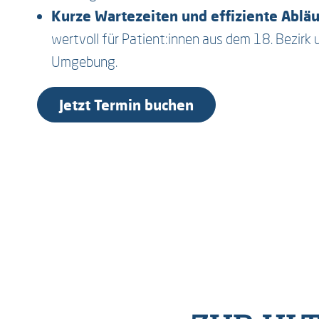
Kurze Wartezeiten und effiziente Ablä
wertvoll für Patient:innen aus dem 18. Bezirk 
tehen meist sehr schnell zur Verfügung – häufig am se
Umgebung.
nächsten Werktag.
Jetzt Termin buchen