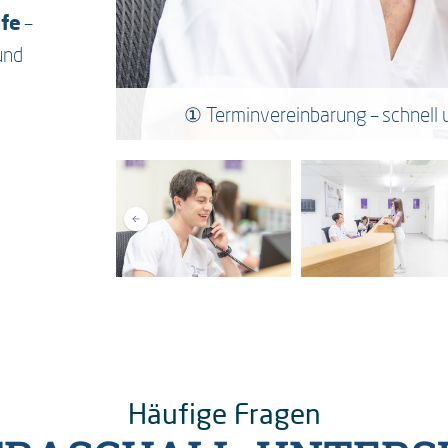
ufe
–
und
lben oder am
① Terminvereinbarung – schnell u
Häufige Fragen